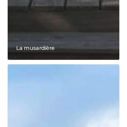
La musardière
Château
de
l’Épinay