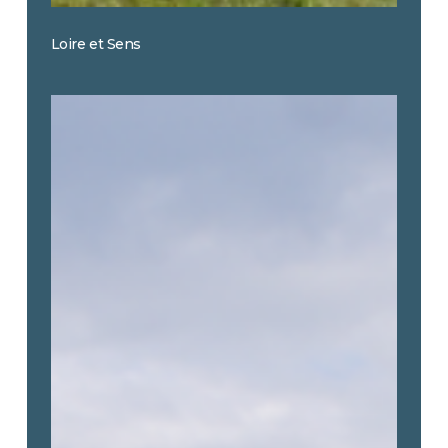
Loire et Sens
Château
de
la
Giraudière