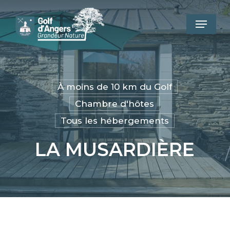
Skip
to
Menu
main
content
À moins de 10 km du Golf
Chambre d'hôtes
Tous les hébergements
LA MUSARDIÈRE