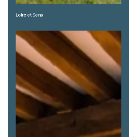
Loire et Sens
Camping
Gites
de
l’Étang