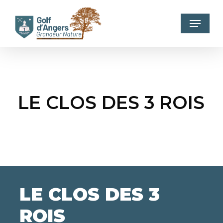
Skip
to
Menu
main
content
LE CLOS DES 3 ROIS
LE
CLOS
DES
3
ROIS