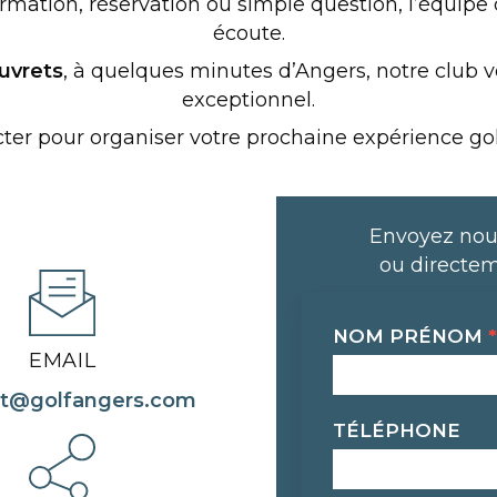
mation, réservation ou simple question, l’équipe d
écoute.
uvrets
, à quelques minutes d’Angers, notre club 
exceptionnel.
ter pour organiser votre prochaine expérience go
Envoyez nou
ou directem
Contact
NOM PRÉNOM
*
EMAIL
ct@golfangers.com
TÉLÉPHONE