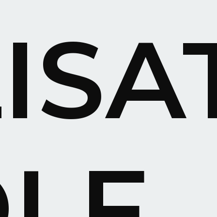
ISA
LF