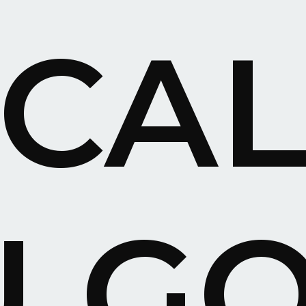
CAL
U
GO