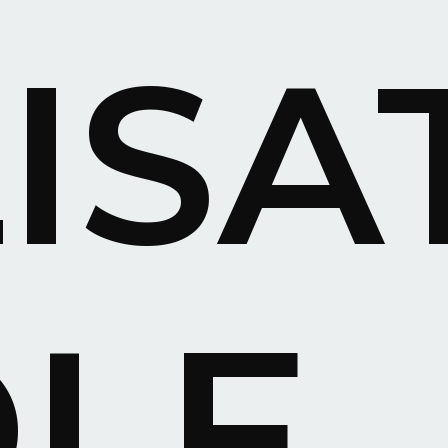
ISA
LF