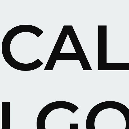
CAL
U
GO