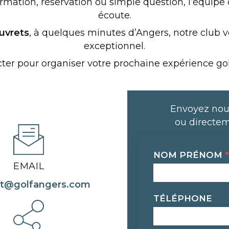
mation, réservation ou simple question, l’équipe d
écoute.
uvrets
, à quelques minutes d’Angers, notre club 
exceptionnel.
ter pour organiser votre prochaine expérience go
Envoyez nou
ou directem
Contact
NOM PRÉNOM
*
EMAIL
ct@golfangers.com
TÉLÉPHONE