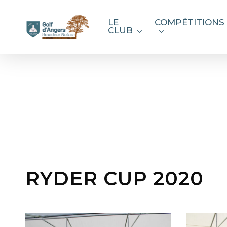
Skip
to
LE
COMPÉTITIONS
CLUB
main
content
RYDER CUP 2020
IMG_1650
IMG_1643