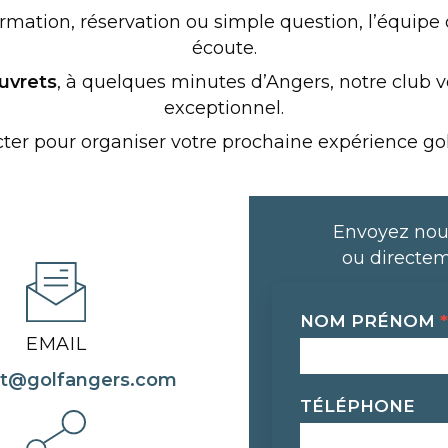
mation, réservation ou simple question, l’équipe d
écoute.
uvrets
, à quelques minutes d’Angers, notre club 
exceptionnel.
ter pour organiser votre prochaine expérience go
Envoyez nou
ou directem
Contact
NOM PRÉNOM
*
EMAIL
ct@golfangers.com
TÉLÉPHONE