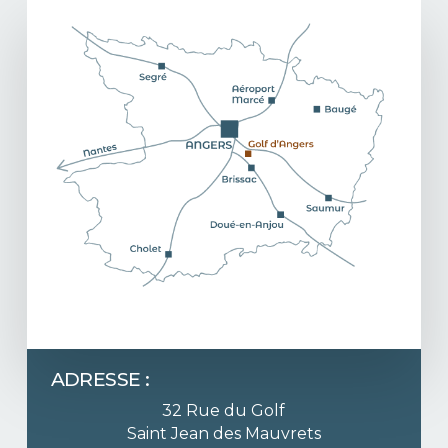
Skin
that
glows,
guaranteed.
ADRESSE :
32 Rue du Golf
Saint Jean des Mauvrets