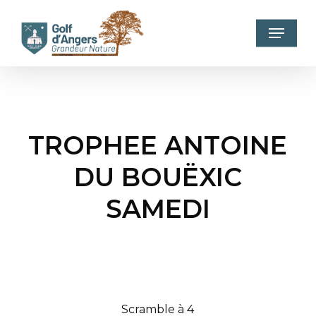
Skip
to
Menu
main
content
TROPHEE ANTOINE
DU BOUËXIC
SAMEDI
Scramble à 4