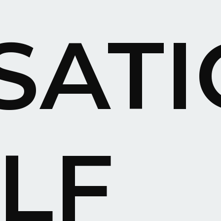
SAT
LF