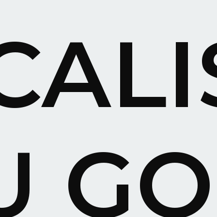
CALI
U
GO