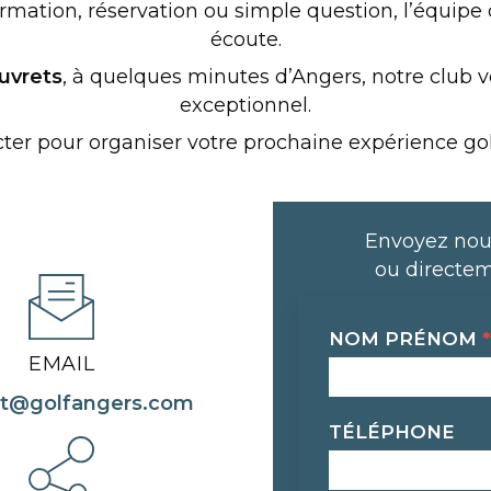
mation, réservation ou simple question, l’équipe d
écoute.
uvrets
, à quelques minutes d’Angers, notre club 
exceptionnel.
ter pour organiser votre prochaine expérience go
Envoyez nou
ou directem
Contact
NOM PRÉNOM
*
EMAIL
ct@golfangers.com
TÉLÉPHONE