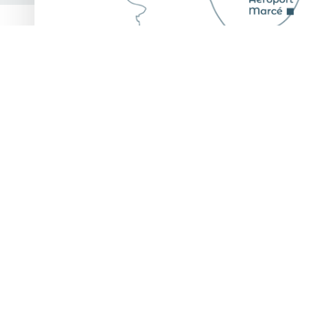
Skin
tha