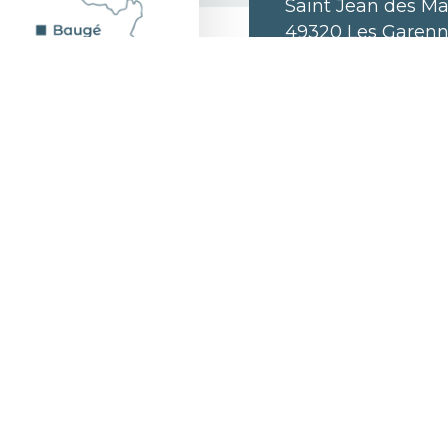
Saint Jean des Ma
49320 Les Garenne
15 minutes a
30 minutes à
30 minutes d
45 minutes a
1h de Nantes
Itinéraire
t
glows,
guaranteed.