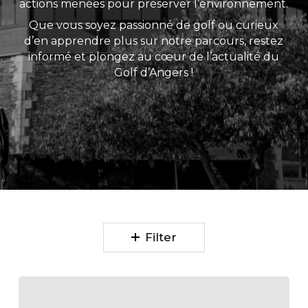
actions menées pour préserver l’environnement.
Que vous soyez passionné de golf ou curieux
d’en apprendre plus sur notre parcours, restez
informé et plongez au cœur de l’actualité du
Golf d’Angers !
Filter
CRITÉRIUM
2025